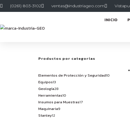
(0261) 803-3102
ventas@industriageo.com
Vistapu
INICIO
Productos por categorías
Elementos de Protección y Seguridad
10
Equipos
13
Geología
28
Herramientas
10
Insumos para Muestras
17
Maquinaria
9
Stanley
12