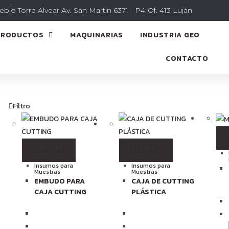
eblo Torre Alvear Av. San Martin 6371 - P4-Of. 413 Luján
PRODUCTOS
MAQUINARIAS
INDUSTRIA GEO
CONTACTO
Filtro
LEER MÁS
LEER MÁS
Insumos para
Insumos para
Muestras
Muestras
EMBUDO PARA
CAJA DE CUTTING
CAJA CUTTING
PLÁSTICA