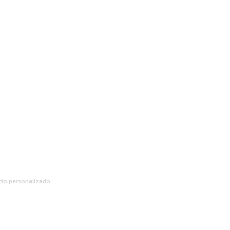
ORTE PARA VENTAS
cio personalizado