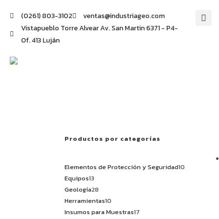
(0261) 803-3102
ventas@industriageo.com
Vistapueblo Torre Alvear Av. San Martin 6371 - P4-
Of. 413 Luján
Productos por categorías
Elementos de Protección y Seguridad
10
Equipos
13
Geología
28
Herramientas
10
Insumos para Muestras
17