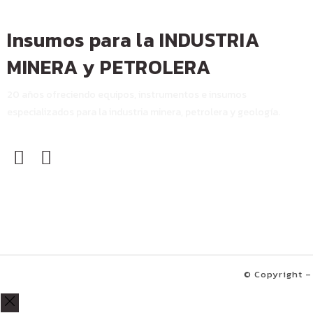
Insumos para la INDUSTRIA
MINERA y PETROLERA
20 años ofreciendo equipos, instrumentos e insumos
especializados para la industria minera, petrolera y geología.
© Copyright –