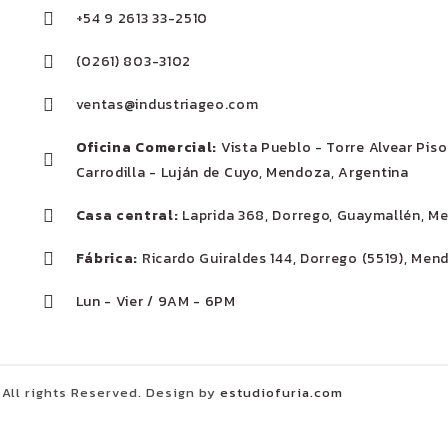
+54 9 2613 33-2510
(0261) 803-3102
ventas@industriageo.com
Oficina Comercial:
Vista Pueblo - Torre Alvear Piso 
Carrodilla - Luján de Cuyo, Mendoza, Argentina
Casa central:
Laprida 368, Dorrego, Guaymallén, M
Fábrica:
Ricardo Guiraldes 144, Dorrego (5519), Men
Lun - Vier / 9AM - 6PM
 All rights Reserved. Design by
estudiofuria.com