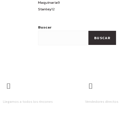
Maquinaria
9
Stanley
12
Buscar
BUSCAR
ENVÍOS A TODO EL PAÍS
LOS MEJORES PRECIO
Llegamos a todos los rincones
Vendedores directos