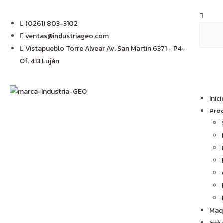
(0261) 803-3102
ventas@industriageo.com
Vistapueblo Torre Alvear Av. San Martin 6371 - P4-
Of. 413 Luján
Inici
Pro
Maq
Indu