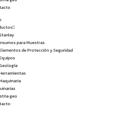
tacto
o
ductos
Stanley
Insumos para Muestras
Elementos de Protección y Seguridad
Equipos
Geología
Herramientas
Maquinaria
uinarias
stria geo
tacto