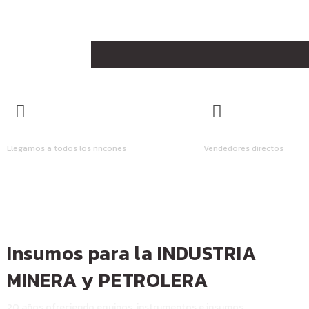
ENVÍOS A TODO EL PAÍS
LOS MEJORES PRECIO
Llegamos a todos los rincones
Vendedores directos
Insumos para la INDUSTRIA
MINERA y PETROLERA
20 años ofreciendo equipos, instrumentos e insumos