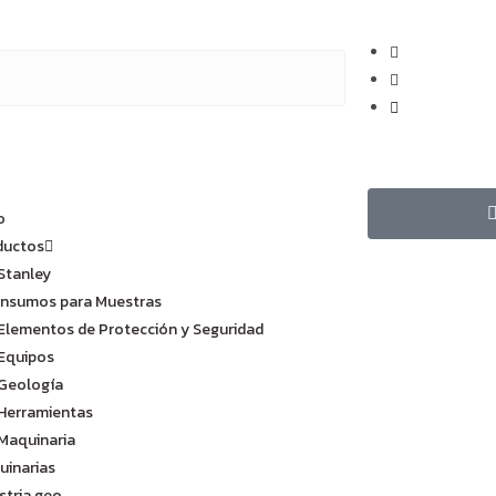
o
ductos
Stanley
Insumos para Muestras
Elementos de Protección y Seguridad
Equipos
Geología
Herramientas
Maquinaria
uinarias
stria geo