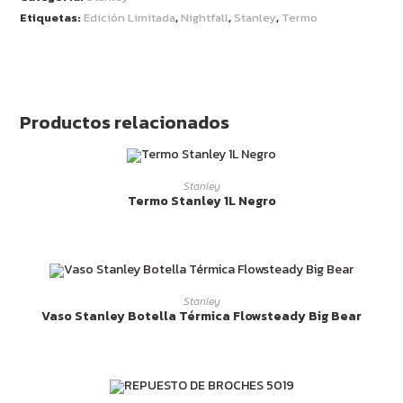
Etiquetas:
Edición Limitada
,
Nightfall
,
Stanley
,
Termo
Productos relacionados
LEER MÁS
Stanley
Termo Stanley 1L Negro
LEER MÁS
Stanley
Vaso Stanley Botella Térmica Flowsteady Big Bear