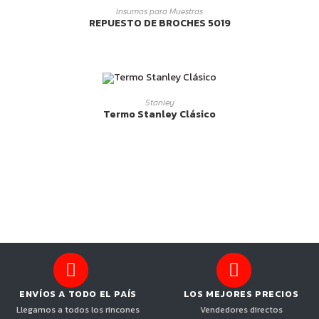
LEER MÁS
Insumos para Muestras
REPUESTO DE BROCHES 5019
LEER MÁS
Stanley
Termo Stanley Clásico
ENVÍOS A TODO EL PAÍS
LOS MEJORES PRECIOS
Llegamos a todos los rincones
Vendedores directos