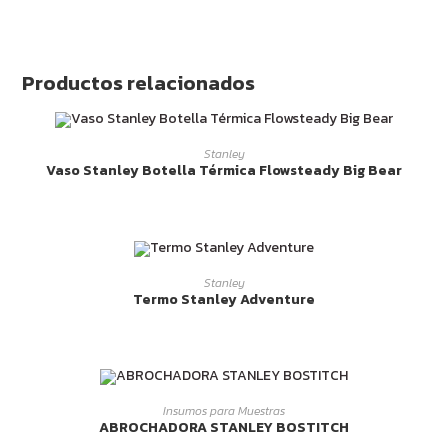
Productos relacionados
LEER MÁS
Stanley
Vaso Stanley Botella Térmica Flowsteady Big Bear
LEER MÁS
Stanley
Termo Stanley Adventure
LEER MÁS
Insumos para Muestras
ABROCHADORA STANLEY BOSTITCH