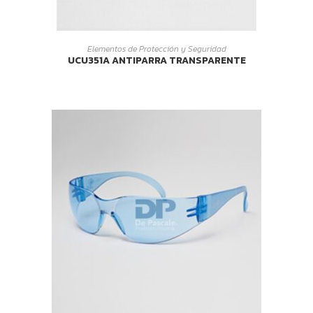
LEER MÁS
Elementos de Protección y Seguridad
UCU351A ANTIPARRA TRANSPARENTE