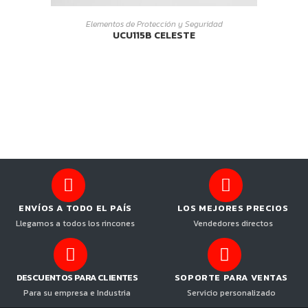
LEER MÁS
Elementos de Protección y Seguridad
UCU115B CELESTE
ENVÍOS A TODO EL PAÍS
LOS MEJORES PRECIOS
Llegamos a todos los rincones
Vendedores directos
DESCUENTOS PARA CLIENTES
SOPORTE PARA VENTAS
Para su empresa e Industria
Servicio personalizado