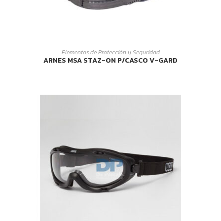
LEER MÁS
Elementos de Protección y Seguridad
ARNES MSA STAZ-ON P/CASCO V-GARD